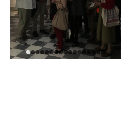
1
2
3
4
5
6
7
8
9
10
11
12
13
14
15
1